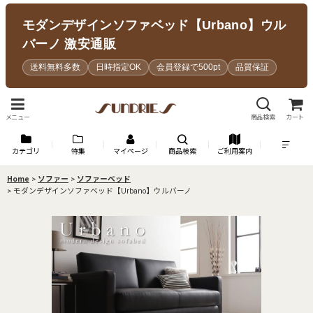
モダンデザインソファベッド【Urbano】ウル
バーノ 激安通販
送料無料多数
日時指定OK
会員登録で500pt
品質保証
メニュー
商品検索
カート
カテゴリ
特集
マイページ
商品検索
ご利用案内
Home
>
ソファー
>
ソファーベッド
>
モダンデザインソファベッド【Urbano】ウルバーノ