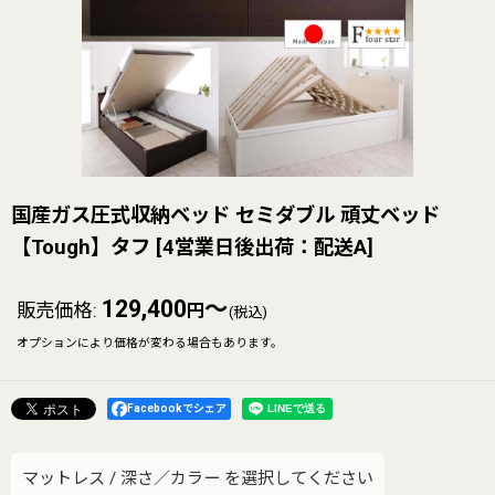
国産ガス圧式収納ベッド セミダブル 頑丈ベッド
【Tough】タフ
[
4営業日後出荷：配送A
]
129,400
～
販売価格
:
円
(税込)
オプションにより価格が変わる場合もあります。
Facebookでシェア
マットレス
/
深さ／カラー
を選択してください