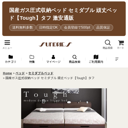
国産ガス圧式収納ベッド セミダブル 頑丈ベッ
ド【Tough】タフ 激安通販
送料無料多数
日時指定OK
会員登録で500pt
品質保証
メニュー
商品検索
カート
カテゴリ
特集
マイページ
商品検索
ご利用案内
Home
>
ベッド
>
セミダブルベッド
>
国産ガス圧式収納ベッド セミダブル 頑丈ベッド【Tough】タフ