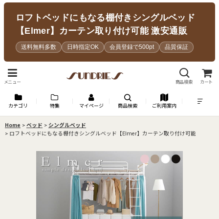
ロフトベッドにもなる棚付きシングルベッド
【Elmer】カーテン取り付け可能 激安通販
送料無料多数
日時指定OK
会員登録で500pt
品質保証
メニュー
商品検索
カート
カテゴリ
特集
マイページ
商品検索
ご利用案内
Home
>
ベッド
>
シングルベッド
>
ロフトベッドにもなる棚付きシングルベッド【Elmer】カーテン取り付け可能