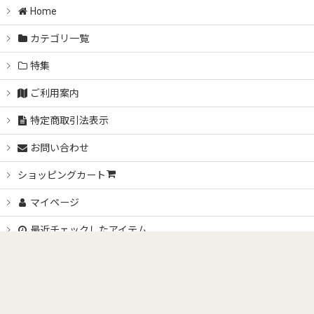
Home
カテゴリ一覧
特集
ご利用案内
特定商取引法表示
お問い合わせ
ショッピングカート
マイページ
最近チェックしたアイテム
Copyright (C) 2007-2026 Sundries. All Rights Reserved
Powered by
おちゃのこネット
ネットショップ作成サービス