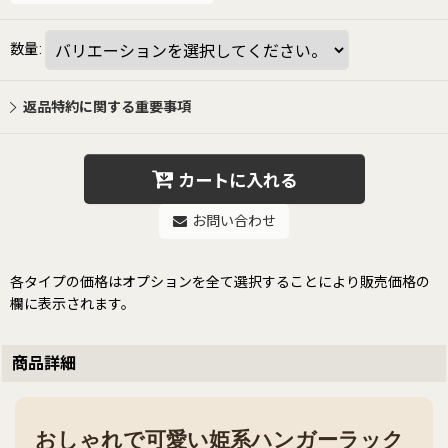
数量
:
返品特約に関する重要事項
カートに入れる
お問い合わせ
各タイプの価格はオプションを全て選択することにより販売価格の
欄に表示されます。
商品詳細
おしゃれで可愛い姫系ハンガーラック