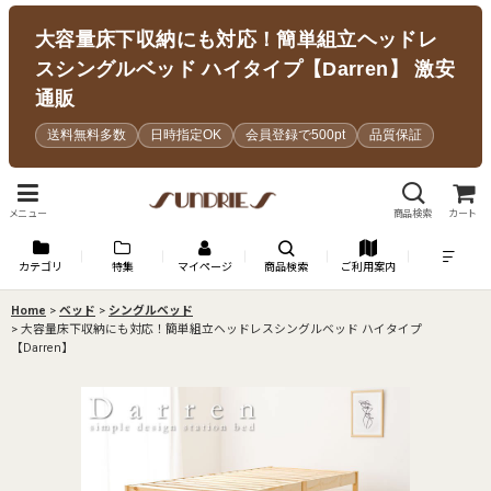
大容量床下収納にも対応！簡単組立ヘッドレ
スシングルベッド ハイタイプ【Darren】 激安
通販
送料無料多数
日時指定OK
会員登録で500pt
品質保証
メニュー
商品検索
カート
カテゴリ
特集
マイページ
商品検索
ご利用案内
Home
>
ベッド
>
シングルベッド
>
大容量床下収納にも対応！簡単組立ヘッドレスシングルベッド ハイタイプ
【Darren】