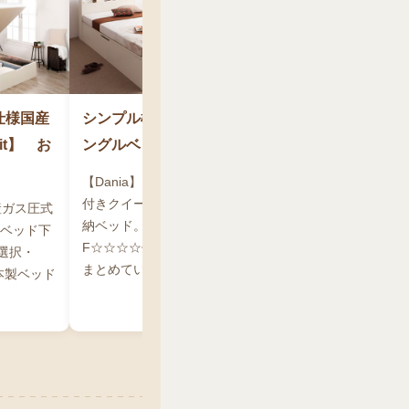
仕様国産
シンプル棚付き・ガス圧式跳ね上げセミシ
it】 お
ングルベッド【Dania】ダニア
【Dania】セミシングルは、2台連結でコンセント
付きクイーン使いもできる日本製ガス圧大容量収
産ガス圧式
納ベッド。棚・コンセント付きヘッドボード・
。ベッド下
F☆☆☆☆仕様の安心品質を省スペースサイズに
選択・
まとめています。
本製ベッド