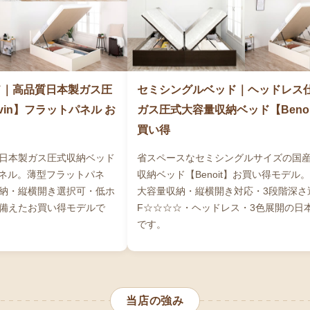
ド｜高品質日本製ガス圧
セミシングルベッド｜ヘッドレス
vin】フラットパネル お
ガス圧式大容量収納ベッド【Beno
買い得
日本製ガス圧式収納ベッド
省スペースなセミシングルサイズの国
トパネル。薄型フラットパネ
収納ベッド【Benoit】お買い得モデル
納・縦横開き選択可・低ホ
大容量収納・縦横開き対応・3段階深さ
備えたお買い得モデルで
F☆☆☆☆・ヘッドレス・3色展開の日
です。
当店の強み