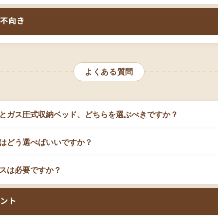
リンダーの取り付けや床板の調整など専門的な作業が必要です
る子供の荷物に対応したい方
小柄な方の一人暮らしで大容
ため、
ベッドの上に物を置いたままでは開閉できません
。枕や
があり、組立に自信がない方は組立設置サービス（有料）の利
引き出しでは入らない大きな
不向き
ります。また、縦開きの場合はヘッドボード側、横開きの場合
方
す。頻繁に出し入れする荷物には不向きで、季節の布団や普段
ドは、
床下が一つの大きな空間になっているため、チェストベ
に適しています。
スペースが限られており、季節ごとの布団や習い事の道具など
ことはできません
。衣類を種類ごとに整理したい場合や、日常
最適です。また、小柄な女性の一人暮らしで、ワンルームに大
よくある質問
場合は、チェストベッドの方が適しています。ガス圧式は「大
を収納したい方にも選ばれています。引き出しスペースが不要
特化したベッドです。
も評価されています。
とガス圧式収納ベッド、どちらを選ぶべきですか？
はどう選べばいいですか？
スは必要ですか？
ント