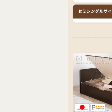
深さの選択（レギ
セミシングルサイ
組立設置サービス
部屋のレイアウト
セミシングルサイ
い」「引き出しス
特に、4.5畳〜
したいご家庭には
収納を備え、引き
不要なため、壁際
ギュラー・ラージ
は高めで組立も大
安く高品質なセミ