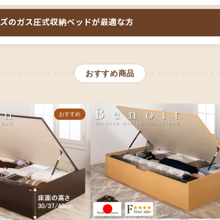
ュラー・ラージ・グランド）
開き方向（縦開き・横開き）
ズのガス圧式収納ベッドが最適な方
の利用検討
収納したい荷物のサイズと量
と壁際設置の可否
ズとガス圧式収納ベッドの組み合わせは、
「狭い子供部屋に大
ペースが確保できない」「壁際にベッドを設置したい」
という
おすすめ商品
6畳の子供部屋で、季節の布団や大型おもちゃ、習い事の道具など
理想的な選択です。幅80cmのコンパクトなサイズに、床板全
出しベッドでは入らない大きなものをそのまま収納できます。
おすすめ
にぴったり設置でき、狭い部屋でもレイアウトの自由度が高く
・グランドから選べ、お子様の荷物量に応じて最適なタイプを
変ですが、組立設置サービスを利用すれば安心です。通販での
シングルサイズのガス圧式収納ベッドを手に入れることができ