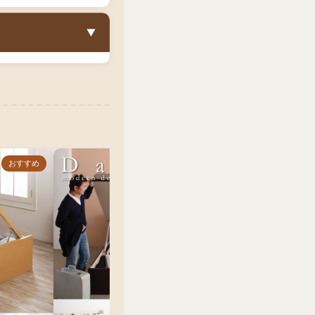
と必要なスペース
▼
きなものを収納した
方に最適です。
大きめの荷物を収納
体が開く跳ね上げ式
引き出しスペースが
おすすめ
おすすめ
なります。深さはレ
選択できます。価格
購入なら、店舗より
ます。