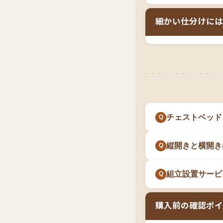
複雑で、ガス圧シ
成長とともに増え
床板を跳ね上げる
3時間かかる場合
チェストベッドの
細かい仕分けには
回どかす必要があ
ます。
ものを収納したい
スペースが必要で
ガス圧式収納ベッ
長期保管する用途
特に、
子供部屋の
仕分けて収納する
したいご家庭
には
出しやすくしたい
フシーズンの布団
収納する」用途に
の自由度が高いの
チェストベッド
縦開きと横開き
組立設置サービ
購入前の確認ポイ