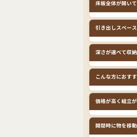
床板全体が開いて
ガス圧式収納ベッ
引き出しスペース
の特徴です。チェ
入りません。ガス
通常の収納ベッド
どをそのまま収納
深さが選べて収納
ですが、
ガス圧式
られるメリットが
壁際にぴったり設
ガス圧式収納ベッ
の自由度が高く、
こんな方におすす
したい荷物の量に
れ、ラージは衣類
セミシングルサイ
様の荷物量や将来
価格が高く組立が
4.5畳〜6畳の
方
ガス圧式収納ベッ
開閉時に物を移動
引き出しスペース
より価格が高め
で