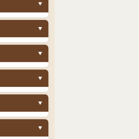
▼
して使える
のが最大
▼
すが、大きなものは
品・習い事の道具な
度のスペースが必要
物を効率的に片付け
▼
不要
です。ベッドを
。部屋のレイアウト
る製品が多く
、収納
▼
納量で価格も抑えら
収納できます。お子
。
▼
収納したい方
や通常の収納ベッド
▼
したい方
また、組立がかなり