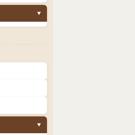
。大人二人でも2〜
量収納が必要な方
クッションなどを毎
用を強くおすすめし
▼
は開く方向に十分な
使わない大型荷物を
ッドのように細かく
大きめの荷物を収納
的に使うものを取り
型スーツケースやオ
きなものをまとめて
なため、レイアウト
▼