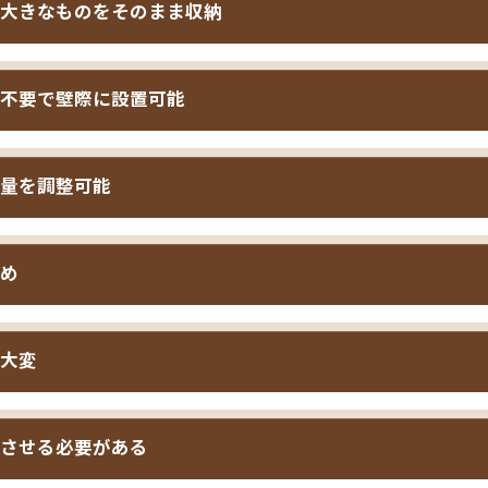
大きなものをそのまま収納
ドは、
床板全体が跳ね上がり、ベッド下の空間を丸ごと収納と
不要で壁際に設置可能
ストベッドは引き出しに分かれているため細かく仕分けできま
圧式なら、季節の布団・毛布・大型のぬいぐるみ・スポーツ用
やチェストベッドは、引き出しを開閉するために横に50cm程
できます。子供部屋では特に、成長とともに増える大きめの荷
量を調整可能
収納ベッドは床板を上に持ち上げるため、引き出しスペースが
あります。
置でき、4.5畳〜6畳の狭い子供部屋でも無駄なく配置できます
ドは、
レギュラー・ラージ・グランドの3段階の深さから選べ
模様替えの際も制約が少ないのが魅力です。
め
応じて最適なタイプを選択できます。レギュラーは標準的な収
や布団が多い方向け、グランドは最大容量で大型荷物も余裕で
ズのガス圧式収納ベッドは以下のような方に特におすすめです
的な増加を見越して、適切な深さを選べるのが実用的です。
大変
子供部屋に最大限の収納が欲しい
季節の布団や大型おもちゃを
ドは、
ガス圧シリンダーや跳ね上げ機構のため、フロアベッド
させる必要がある
を確保できない狭い部屋の方
壁際にベッドをぴったり設置
す。セミシングルサイズでも5万円〜10万円程度が相場です。