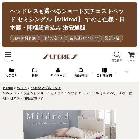
ヘッドレスも選べるショート丈チェストベッ
ド セミシングル【Mildred】 すのこ仕様・日
本製・開梱設置込み 激安通販
送料無料多数
日時指定OK
会員登録で500pt
品質保証
メニュー
商品検索
カート
カテゴリ
特集
マイページ
商品検索
ご利用案内
Home
>
ベッド
>
セミシングルベッド
>
ヘッドレスも選べるショート丈チェストベッド セミシングル【Mildred】 すのこ仕
様・日本製・開梱設置込み