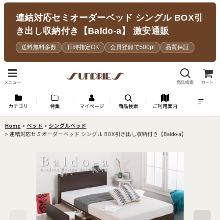
連結対応セミオーダーベッド シングル BOX引
き出し収納付き【Baldo-a】 激安通販
送料無料多数
日時指定OK
会員登録で500pt
品質保証
メニュー
商品検索
カート
カテゴリ
特集
マイページ
商品検索
ご利用案内
Home
>
ベッド
>
シングルベッド
>
連結対応セミオーダーベッド シングル BOX引き出し収納付き【Baldo-a】