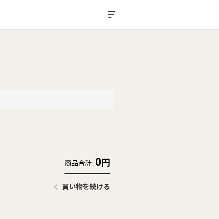
0
円
商品合計
:
買い物を続ける