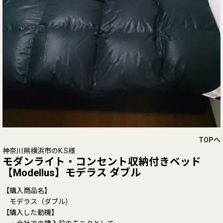
TOPへ
神奈川県横浜市のK.S様
モダンライト・コンセント収納付きベッド
【Modellus】モデラス ダブル
【購入商品名】
モデラス（ダブル）
【購入した動機】