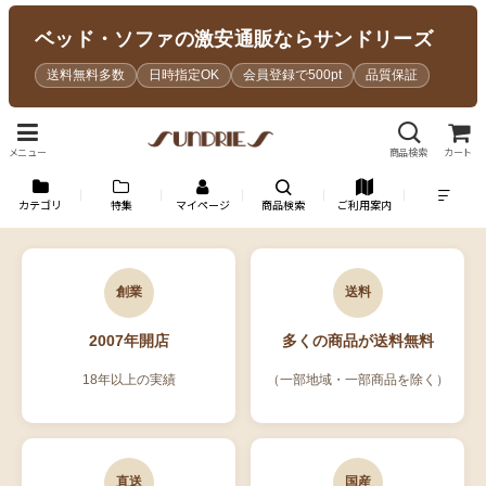
ベッド・ソファの激安通販ならサンドリーズ
送料無料多数
日時指定OK
会員登録で500pt
品質保証
メニュー
商品検索
カート
カテゴリ
特集
マイページ
商品検索
ご利用案内
創業
送料
2007年開店
多くの商品が送料無料
18年以上の実績
（一部地域・一部商品を除く）
直送
国産