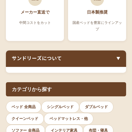
メーカー直送で
日本製推奨
中間コストをカット
国産ベッドを豊富にラインアッ
プ
サンドリーズについて
▼
ベッド・ソファー通販専門店の強み
カテゴリから探す
サンドリーズは2007年の開業以来18年以上、
ベッ
ド通販
と
ソファー通販
を専門に取り扱う家具通販サ
イトです。シングルベッド、セミダブルベッド、ダ
ベッド 全商品
シングルベッド
ダブルベッド
ブルベッドから、収納付きベッド、すのこベッド、
クイーンベッド
ベッドマットレス・他
跳ね上げ式ベッドまで3万点以上の商品を取り揃え
ソファー 全商品
インテリア家具
布団・寝具