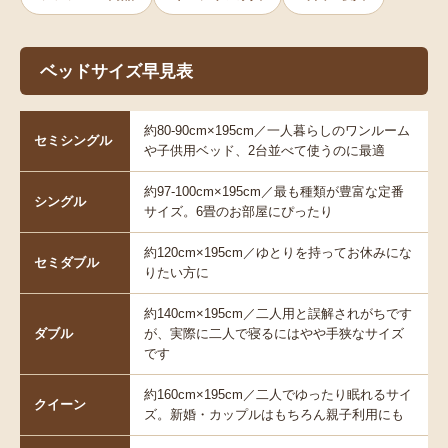
ています。
全サイズ対応・日本製ベッドも豊富に
ベッドサイズ早見表
セミシングル・シングル・セミダブル・ダブル・ク
約80-90cm×195cm／一人暮らしのワンルーム
セミシングル
イーン・キングの全サイズに対応し、2台をつなげ
や子供用ベッド、2台並べて使うのに最適
て使うワイドキングサイズの連結ベッドもご用意。
約97-100cm×195cm／最も種類が豊富な定番
品質にこだわりたい方には
日本製ベッド
のラインア
シングル
サイズ。6畳のお部屋にぴったり
ップも豊富に取り扱っています。
約120cm×195cm／ゆとりを持ってお休みにな
セミダブル
りたい方に
送料無料多数・激安価格を実現
約140cm×195cm／二人用と誤解されがちです
ダブル
が、実際に二人で寝るにはやや手狭なサイズ
実店舗を持たない通販専門店だからこそ、店舗運営
です
費を削減し
激安価格
での販売が可能です。全国のメ
約160cm×195cm／二人でゆったり眠れるサイ
ーカーから直送することで中間マージンをカット
クイーン
ズ。新婚・カップルはもちろん親子利用にも
し、多くの商品を送料無料（一部地域・一部商品を