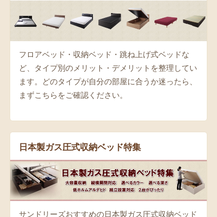
安心の購入サポート
組立設置サービス、搬入経路のご相談、マットレス
フロアベッド・収納ベッド・跳ね上げ式ベッドな
選びのアドバイスなど、通販でも安心してご購入い
ど、タイプ別のメリット・デメリットを整理してい
ただけるサポート体制を整えています。大手法人様
ます。どのタイプが自分の部屋に合うか迷ったら、
への大口納品実績も多数ございます。
まずこちらをご確認ください。
日本製ガス圧式収納ベッド特集
サンドリーズおすすめの日本製ガス圧式収納ベッド