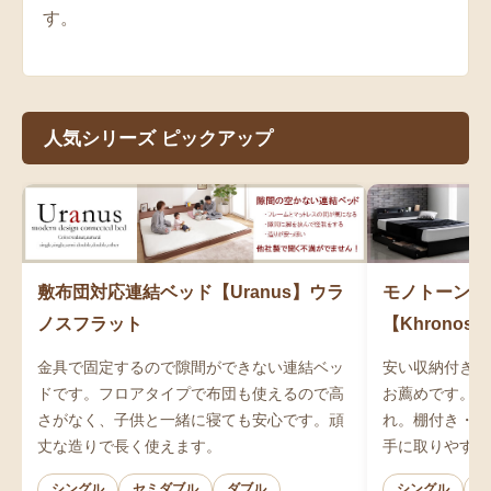
す。
人気シリーズ ピックアップ
敷布団対応連結ベッド【Uranus】ウラ
モノトーンデ
ノスフラット
【Khrono
金具で固定するので隙間ができない連結ベッ
安い収納付きベ
ドです。フロアタイプで布団も使えるので高
お薦めです。デ
さがなく、子供と一緒に寝ても安心です。頑
れ。棚付き・コ
丈な造りで長く使えます。
手に取りやすい
シングル
セミダブル
ダブル
シングル