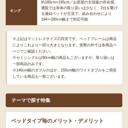
約180cm×195cm／お部屋の主役級の存在感。
除く）でお届けします。大型家具は午前・午後の配
通販では単体の取り扱いは少なく、2台を繋げ
キング
送時間指定、または配送前のご連絡にも対応してい
る連結ベッドが主流で、組み合わせにより
194〜280cm幅まで対応可能
ます。
マットレスへのこだわり
※上記はマットレスサイズの目安です。ベッドフレームは商品
によりこれより一回り大きくなります。実際の外寸は各商品ペ
ージでご確認ください。
当店オリジナルのセットマットレスは、エッジサポ
※セミシングルは90cm幅の商品もございますが、取り扱いは
ート機能や高耐久ウレタンを採用した高機能仕様。
一部商品のみです。
マットレス選び診断チャートもご用意し、初めての
※140cm幅のダブルのほか、150cm幅のワイドダブルをご用意
している商品も一部ございます。
ベッド購入でも安心してお選びいただけます。
即日発送・翌営業日出荷対応
テーマで探す特集
新生活や引越しでお急ぎの方のために、多くの商品
で翌営業日出荷に対応。配送日時指定も可能で、お
ベッドタイプ毎のメリット・デメリット
客様のスケジュールに合わせてお届けいたします。