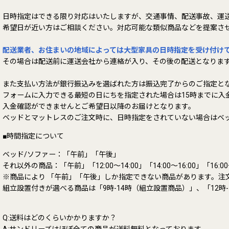
日時指定はできる限り対応はいたしますが、交通事情、配送事故、運
希望日が近い方はご相談ください。対応可能な類似商品などを提案さ
配送業者、お住まいの地域によっては大型家具の日時指定を受け付け
その場合は配送前に運送会社から連絡が入り、その後の配送となりま
また支払い方法が銀行振込みを選ばれた方は振込完了からのご指定と
フォームに入力できる最短の日にちを指定された場合は15時までに入
入金確認ができませんとご希望日以降のお届けとなります。
ベッドとマットレスのご注文時に、日時指定をされていない場合はベ
■時間指定について
ベッド/ソファー：「午前」「午後」
それ以外の商品：「午前」「12:00～14:00」「14:00～16:00」「16:00～1
※商品により 「午前」「午後」しか指定できない商品があります。注
組立設置付きが選べる商品は「9時-14時（組立設置商品）」、「12時
Q:送料はどのくらいかかりますか？
A:サンドリーズはほぼ全ての商品が送料無料となっております。