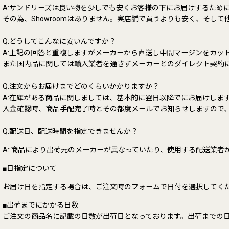
A:サンドリーズは良い物を少しでも安くお客様の下にお届けするため
その為、Showroomはありません。実店舗で買うよりも安く、そ
Q:どうしてこんなに安いんですか？
A:上記の回答と重複しますがメーカーから直送し中間マージンをカッ
また国内品に関しては輸入業者を通さずメーカーとのダイレクト契約
Q:注文からお届けまでどのくらいかかりますか？
A:在庫がある商品に関しましては、基本的に翌日以降でにお届けしま
入金確認時、商品手配完了時とその都度メールでお知らせしますので
Q:配送日、配送時間を指定できませんか？
A::商品により出荷元のメーカーが異なっていたり、使用する配送業
■日指定について
お届け日を指定する場合は、ご注文時のフォームで日付を選択してく
■出荷までにかかる日数
ご注文の商品名に記載の日数が出荷日となっております。出荷までの