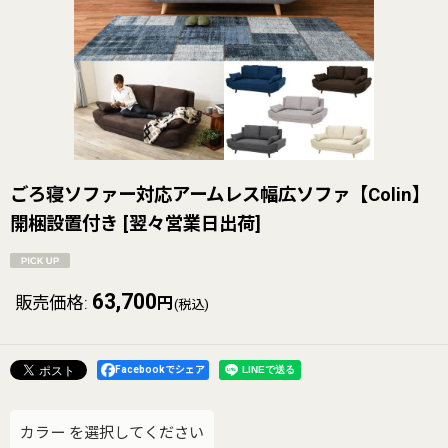
ごろ寝ソファー対応アームレス幅広ソファ【Colin】
開梱設置付き
[
翌々営業日出荷
]
63,700
販売価格
:
円
(税込)
Facebookでシェア
カラー
を選択してください