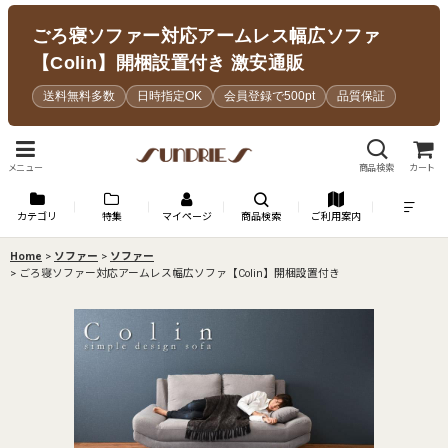
ごろ寝ソファー対応アームレス幅広ソファ
【Colin】開梱設置付き 激安通販
送料無料多数
日時指定OK
会員登録で500pt
品質保証
メニュー
商品検索
カート
カテゴリ
特集
マイページ
商品検索
ご利用案内
Home
>
ソファー
>
ソファー
>
ごろ寝ソファー対応アームレス幅広ソファ【Colin】開梱設置付き