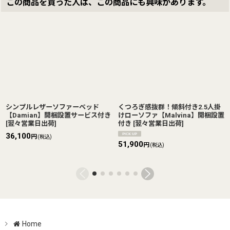
この商品を買った人は、この商品にも興味があります。
シンプルレザーソファーベッド
くつろぎ感抜群！傾斜付き2.5人掛
【Damian】開梱設置サービス付き
けローソファ【Malvina】開梱設置
[
翌々営業日出荷
]
付き
[
翌々営業日出荷
]
36,100
円
(税込)
51,900
円
(税込)
Home