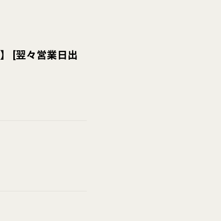
n】
[
翌々営業日出