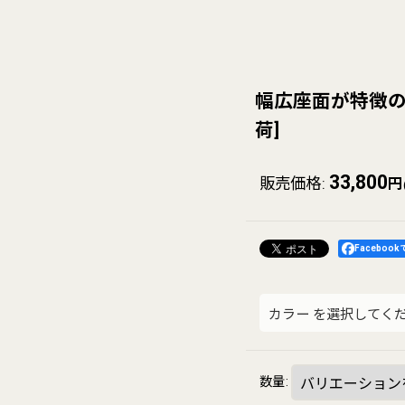
幅広座面が特徴の
荷
]
33,800
販売価格
:
円
Faceboo
カラー
を選択してく
数量
: