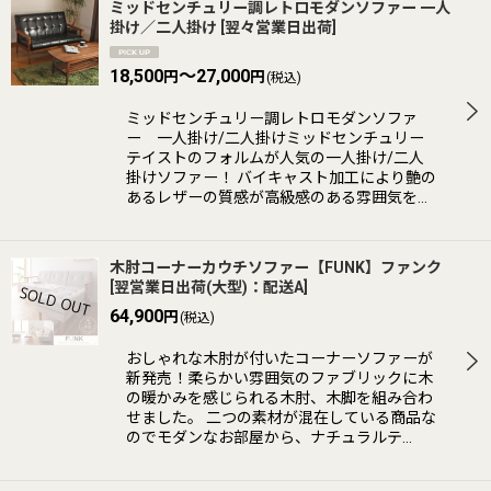
ミッドセンチュリー調レトロモダンソファー 一人
掛け／二人掛け
[
翌々営業日出荷
]
18,500
～27,000
円
円
(税込)
ミッドセンチュリー調レトロモダンソファ
ー 一人掛け/二人掛けミッドセンチュリー
テイストのフォルムが人気の一人掛け/二人
掛けソファー！ バイキャスト加工により艶の
あるレザーの質感が高級感のある雰囲気を…
木肘コーナーカウチソファー【FUNK】ファンク
[
翌営業日出荷(大型)：配送A
]
64,900
円
(税込)
おしゃれな木肘が付いたコーナーソファーが
新発売！柔らかい雰囲気のファブリックに木
の暖かみを感じられる木肘、木脚を組み合わ
せました。 二つの素材が混在している商品な
のでモダンなお部屋から、ナチュラルテ…