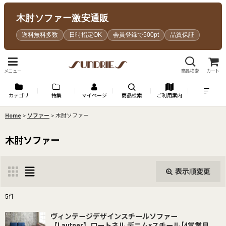
木肘ソファー激安通販
送料無料多数
日時指定OK
会員登録で500pt
品質保証
メニュー
商品検索
カート
カテゴリ
特集
マイページ
商品検索
ご利用案内
Home
>
ソファー
>
木肘ソファー
木肘ソファー
表示順変更
閉じる
5
件
表示数
:
ヴィンテージデザインスチールソファー
【Lautner】ロートネル デニム×スチール
[
4営業日