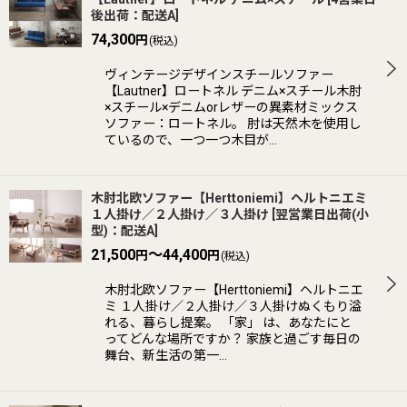
後出荷：配送A
]
並び順
:
74,300
円
(税込)
ヴィンテージデザインスチールソファー
絞り込む
【Lautner】ロートネル デニム×スチール木肘
×スチール×デニムorレザーの異素材ミックス
ソファー：ロートネル。 肘は天然木を使用し
ているので、一つ一つ木目が…
木肘北欧ソファー【Herttoniemi】ヘルトニエミ
１人掛け／２人掛け／３人掛け
[
翌営業日出荷(小
型)：配送A
]
21,500
～44,400
円
円
(税込)
木肘北欧ソファー【Herttoniemi】ヘルトニエ
ミ １人掛け／２人掛け／３人掛けぬくもり溢
れる、暮らし提案。 「家」 は、あなたにと
ってどんな場所ですか？ 家族と過ごす毎日の
舞台、新生活の第一…