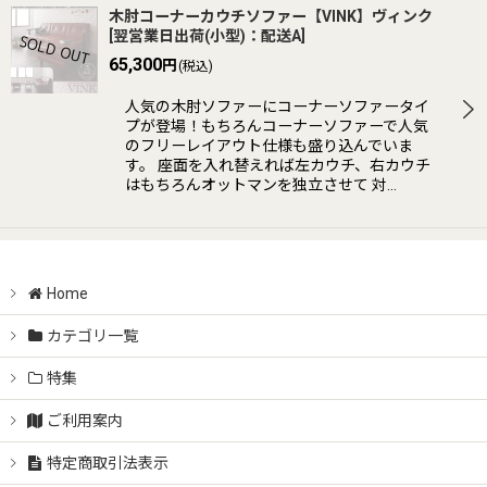
木肘コーナーカウチソファー【VINK】ヴィンク
[
翌営業日出荷(小型)：配送A
]
65,300
円
(税込)
人気の木肘ソファーにコーナーソファータイ
プが登場！もちろんコーナーソファーで人気
のフリーレイアウト仕様も盛り込んでいま
す。 座面を入れ替えれば左カウチ、右カウチ
はもちろんオットマンを独立させて 対…
Home
カテゴリ一覧
特集
ご利用案内
特定商取引法表示