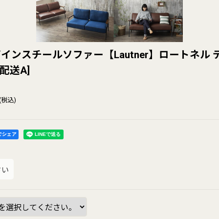
インスチールソファー【Lautner】ロートネル 
配送A
]
(税込)
kでシェア
さい