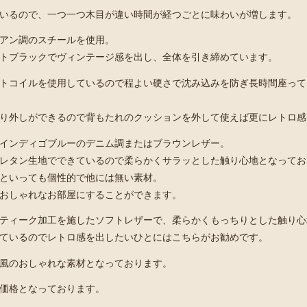
いるので、一つ一つ木目が違い時間が経つごとに味わいが増します。
アン調のスチールを使用。
トブラックでヴィンテージ感を出し、全体を引き締めています。
トコイルを使用しているので程よい硬さで沈み込みを防ぎ長時間座って
り外しができるので背もたれのクッションを外して使えば更にレトロ感
インディゴブルーのデニム調またはブラウンレザー。
レタン生地でできているので柔らかくサラッとした触り心地となってお
といっても個性的で他には無い素材。
おしゃれなお部屋にすることができます。
ティーク加工を施したソフトレザーで、柔らかくもっちりとした触り心
ているのでレトロ感を出したいひとにはこちらがお勧めです。
風のおしゃれな素材となっております。
価格となっております。