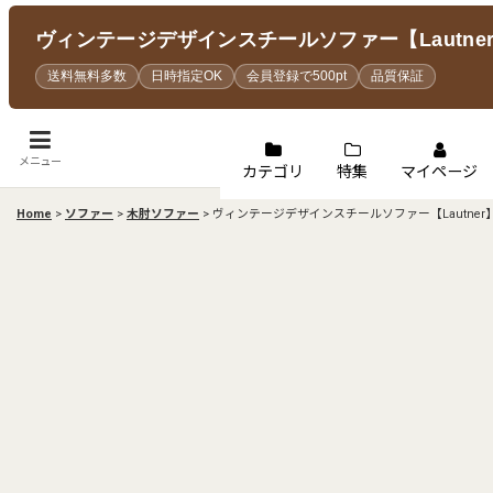
ヴィンテージデザインスチールソファー【Lautne
送料無料多数
日時指定OK
会員登録で500pt
品質保証
メニュー
カテゴリ
特集
マイページ
Home
>
ソファー
>
木肘ソファー
>
ヴィンテージデザインスチールソファー【Lautner