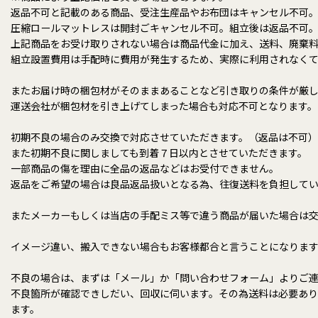
返品不可と記載のある商品、受注生産品やお布団はキャンセル不可
圧縮ロールマットレスは開封ごキャンセル不可。組立後は返品不可
上記商品をお受け取りされない場合は商品代金に加え、送料、廃棄
組立設置費用は手配時に費用が発生するため、実際に利用されなくて
またお届け時の梱包材がそのままあることなど引き取りの条件が厳し
運送会社が梱包材を引き上げてしまった場合も対応不可となります。
初期不良の場合のみ交換で対応させていただきます。（返品は不可）
また初期不良に関しましても到着７日以内とさせていただきます。
一部商品の傷を理由に全品の返品などはお受付できません。
返品をご希望の場合は良品返品扱いとなる為、往復送料を負担して
またメーカーもしくは当店の手配ミス等で違う商品が届いた場合は
イメージ違い、搬入できない場合もお客様都合と言うことになりま
不良の場合は、まずは「メール」か「問い合わせフォーム」よりご
不良箇所が確認できしだい、回収に伺います。その為送料は必要あ
ます。