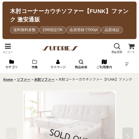
木肘コーナーカウチソファー【FUNK】ファン
ク 激安通販
送料無料多数
日時指定OK
会員登録で500pt
品質保証
メニュー
商品検索
カート
カテゴリ
特集
マイページ
商品検索
ご利用案内
Home
>
ソファー
>
木肘ソファー
>
木肘コーナーカウチソファー【FUNK】ファンク