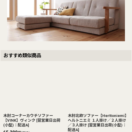
おすすめ類似商品
木肘コーナーカウチソファー
木肘北欧ソファー【Herttoniemi】
【VINK】ヴィンク
[
翌営業日出荷
ヘルトニエミ １人掛け／２人掛け
(小型)：配送A
]
／３人掛け
[
翌営業日出荷(小型)：
配送A
]