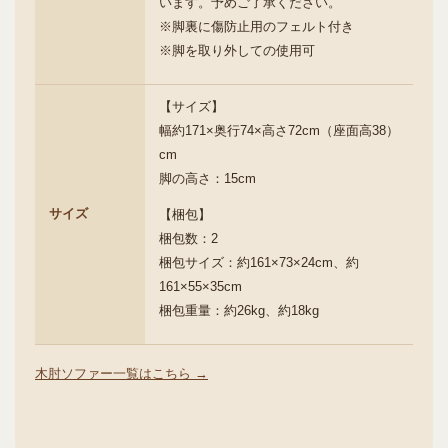
います。予めご了承ください。
※脚裏に傷防止用のフェルト付き
※脚を取り外しての使用可
【サイズ】
幅約171×奥行74×高さ72cm（座面高38）
cm
脚の高さ：15cm
サイズ
【梱包】
梱包数：2
梱包サイズ：約161×73×24cm、約
161×55×35cm
梱包重量：約26kg、約18kg
木肘ソファー一覧はこちら →