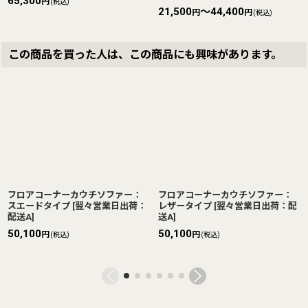
65,300
円
(税込)
21,500
～44,400
円
円
(税込)
この商品を買った人は、この商品にも興味があります。
フロアコーナーカウチソファー：
フロアコーナーカウチソファー：
スエードタイプ
[
翌々営業日出荷：
レザータイプ
[
翌々営業日出荷：配
配送A
]
送A
]
50,100
50,100
円
円
(税込)
(税込)