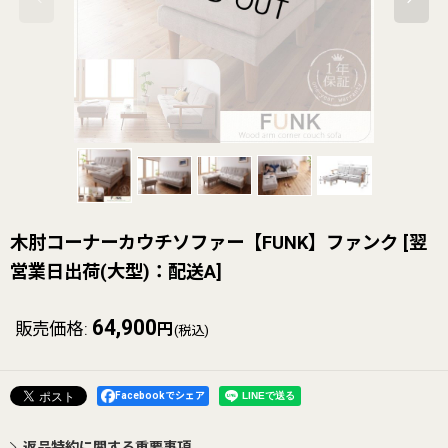
木肘コーナーカウチソファー【FUNK】ファンク
[
翌
営業日出荷(大型)：配送A
]
64,900
販売価格
:
円
(税込)
Facebookでシェア
返品特約に関する重要事項