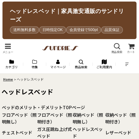
ヘッドレスベッド｜家具激安通販のサンドリ
ーズ
送料無料多数
日時指定OK
会員登録で500pt
品質保証
メニュー
商品検索
カート
カテゴリ
特集
マイページ
商品検索
ご利用案内
Home
>
ヘッドレスベッド
ヘッドレスベッド
ベッドのメリット・デメリットTOPページ
フロアベッド（照
フロアベッド（照
収納ベッド（照
収納ベッド（照
明無し）
明付き）
明無し）
明付き）
ガス圧跳ね上げ式
ヘッドレスベッ
チェストベッド
レザーベッド
ベッド
ド