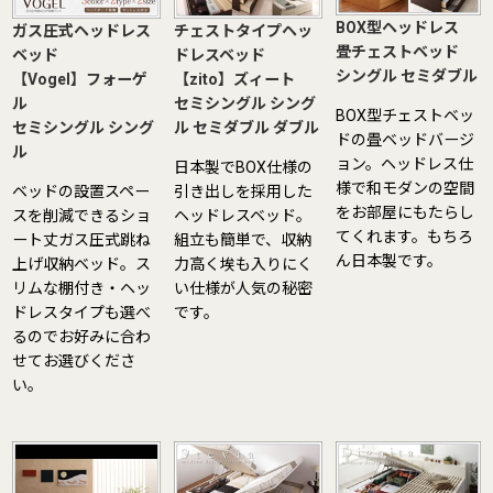
BOX型ヘッドレス
ガス圧式ヘッドレス
チェストタイプヘッ
畳チェストベッド
ベッド
ドレスベッド
シングル
セミダブル
【Vogel】フォーゲ
【zito】ズィート
ル
セミシングル
シング
BOX型チェストベッ
セミシングル
シング
ル
セミダブル
ダブル
ドの畳ベッドバージ
ル
ョン。ヘッドレス仕
日本製でBOX仕様の
様で和モダンの空間
ベッドの設置スペー
引き出しを採用した
をお部屋にもたらし
スを削減できるショ
ヘッドレスベッド。
てくれます。もちろ
ート丈ガス圧式跳ね
組立も簡単で、収納
ん日本製です。
上げ収納ベッド。ス
力高く埃も入りにく
リムな棚付き・ヘッ
い仕様が人気の秘密
ドレスタイプも選べ
です。
るのでお好みに合わ
せてお選びくださ
い。