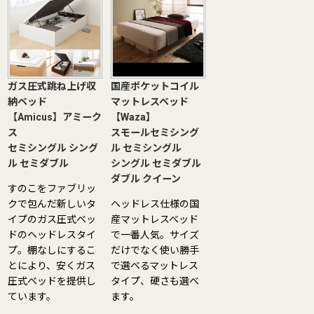
ガス圧式跳ね上げ収
国産ポケットコイル
納ベッド
マットレスベッド
【Amicus】アミーク
【Waza】
ス
スモールセミシング
セミシングル
シング
ル
セミシングル
ル
セミダブル
シングル
セミダブル
ダブル
クイーン
すのこをファブリッ
クで包んだ新しいタ
ヘッドレス仕様の国
イプのガス圧式ベッ
産マットレスベッド
ドのヘッドレスタイ
で一番人気。サイズ
プ。棚なしにするこ
だけでなく使い勝手
とにより、安くガス
で選べるマットレス
圧式ベッドを提供し
タイプ、硬さも選べ
ています。
ます。