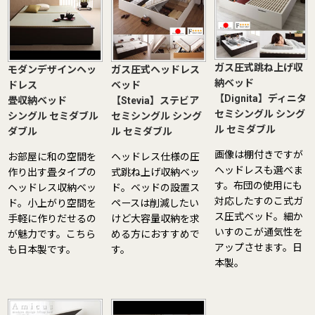
ガス圧式跳ね上げ収
モダンデザインヘッ
ガス圧式ヘッドレス
納ベッド
ドレス
ベッド
【Dignita】ディニタ
畳収納ベッド
【Stevia】ステビア
セミシングル
シング
シングル
セミダブル
セミシングル
シング
ル
セミダブル
ダブル
ル
セミダブル
画像は棚付きですが
お部屋に和の空間を
ヘッドレス仕様の圧
ヘッドレスも選べま
作り出す畳タイプの
式跳ね上げ収納ベッ
す。布団の使用にも
ヘッドレス収納ベッ
ド。ベッドの設置ス
対応したすのこ式ガ
ド。小上がり空間を
ペースは削減したい
ス圧式ベッド。細か
手軽に作りだせるの
けど大容量収納を求
いすのこが通気性を
が魅力です。こちら
める方におすすめで
アップさせます。日
も日本製です。
す。
本製。