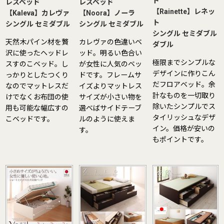
ド
レスベッド
レスベッド
【Rainette】レネッ
【Kaleva】カレヴァ
【Noora】ノーラ
ト
シングル
セミダブル
シングル
セミダブル
シングル
セミダブル
天然木パイン材を贅
カレヴァの色違いベ
ダブル
沢に使ったヘッドレ
ッド。明るい色合い
極限までシンプルな
スすのこベッド。し
が女性に人気のベッ
デザインに作りこん
っかりとしたつくり
ドです。フレームサ
だフロアベッド。余
なのでマットレスだ
イズよりマットレス
計なものを一切取り
けでなくお布団の使
サイズが小さい物を
除いたシンプルでス
用も可能な幅広すの
選べばサイドテーブ
タイリッシュなデザ
こベッドです。
ルのように使えま
イン。価格が安いの
す。
もポイントです。