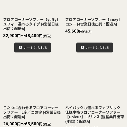
フロアコーナーソファー【yuffy】
フロアコーナーソファー【cozy】
ユフィ 選べるタイプ
[
4営業日後
コジー
[
4営業日後出荷：配送A
]
出荷：配送A
]
45,600
円
(税込)
32,900
～48,400
円
円
(税込)
カートに入れる
カートに入れる
こたつに合わせるフロアコーナー
ハイバックも選べるファブリック
ソファー L字／コの字
[
4営業日後
仕様本格フロアコーナーソファー
出荷：配送A
]
【Coleus】コリウス
[
翌営業日出荷
(小型)：配送A
]
26,000
～65,500
円
円
(税込)