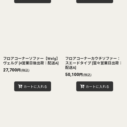
フロアコーナーソファー【Welg】
フロアコーナーカウチソファー：
ヴェルグ
[
4営業日後出荷：配送A
]
スエードタイプ
[
翌々営業日出荷：
配送A
]
27,700
円
(税込)
50,100
円
(税込)
カートに入れる
カートに入れる