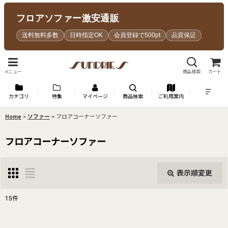
フロアソファー激安通販
送料無料多数
日時指定OK
会員登録で500pt
品質保証
メニュー
商品検索
カート
カテゴリ
特集
マイページ
商品検索
ご利用案内
Home
>
ソファー
>
フロアコーナーソファー
フロアコーナーソファー
表示順変更
閉じる
15
件
表示数
: