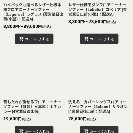
ハイバックも選べるレザー仕様本
レザー仕様モダンフロアコーナー
格フロアコーナーソファー
ソファー【Lobelia】ロベリア
[
翌
【Lagurus】ラグラス
[
翌営業日出
営業日出荷(小型)：配送A
]
荷(小型)：配送A
]
8,800
～73,500
円
円
(税込)
8,800
～89,000
円
円
(税込)
カートに入れる
カートに入れる
背もたれが倒せるフロアコーナー
洗える！カバーリングフロアコー
ソファー【詩音】日本製：１７カ
ナーソファー【Salaon】サラオン
ラー
[
4営業日後出荷
]
[
4営業日後出荷：配送A
]
19,600
28,600
円
円
(税込)
(税込)
カートに入れる
カートに入れる