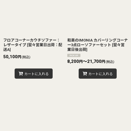
並び順
:
絞り込む
フロアコーナーカウチソファー：
和楽のIMONIA カバーリングコーナ
レザータイプ
[
翌々営業日出荷：配
ー3点ローソファーセット
[
翌々営
送A
]
業日後出荷
]
50,100
円
(税込)
8,200
～21,700
円
円
(税込)
カートに入れる
カートに入れる