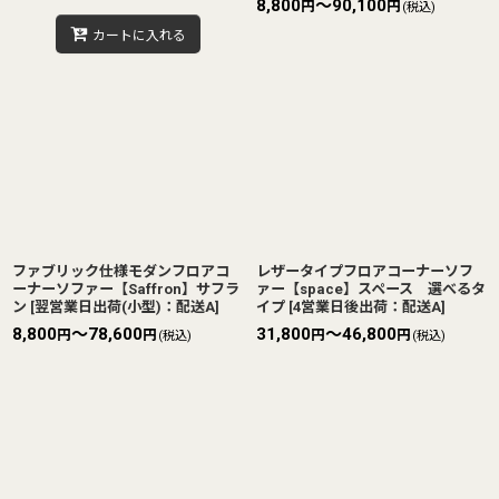
8,800
～90,100
円
円
(税込)
カートに入れる
ファブリック仕様モダンフロアコ
レザータイプフロアコーナーソフ
ーナーソファー【Saffron】サフラ
ァー【space】スペース 選べるタ
ン
[
翌営業日出荷(小型)：配送A
]
イプ
[
4営業日後出荷：配送A
]
8,800
～78,600
31,800
～46,800
円
円
円
円
(税込)
(税込)