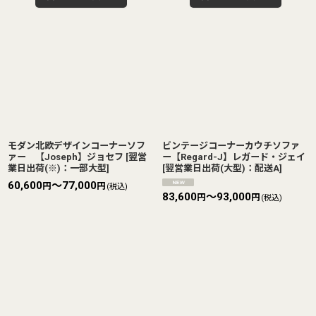
モダン北欧デザインコーナーソフ
ビンテージコーナーカウチソファ
ァー 【Joseph】ジョセフ
[
翌営
ー【Regard-J】レガード・ジェイ
業日出荷(※)：一部大型
]
[
翌営業日出荷(大型)：配送A
]
60,600
～77,000
円
円
(税込)
83,600
～93,000
円
円
(税込)