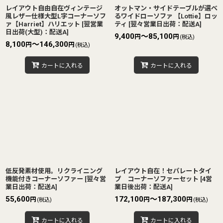
レイアウト自由自在ヴィンテージ
オットマン・サイドテーブルが選べ
風レザー仕様大型L字コーナーソフ
るワイドローソファ 【Lottie】ロッ
ァ【Harriet】ハリエット
[
翌営業
ティ
[
翌々営業日出荷：配送A
]
日出荷(大型)：配送A
]
9,400
～85,100
円
円
(税込)
8,100
～146,300
円
円
(税込)
カートに入れる
カートに入れる
低反発素材使用。リクライニング
レイアウト自在！セパレートタイ
機能付きコーナーソファー
[
翌々営
プ コーナーソファーセット
[
4営
業日出荷：配送A
]
業日後出荷：配送A
]
55,600
172,100
～187,300
円
円
円
(税込)
(税込)
カートに入れる
カートに入れる