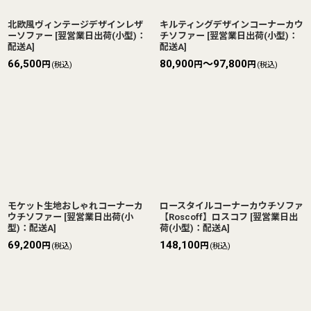
北欧風ヴィンテージデザインレザ
キルティングデザインコーナーカウ
ーソファー
[
翌営業日出荷(小型)：
チソファー
[
翌営業日出荷(小型)：
配送A
]
配送A
]
66,500
80,900
～97,800
円
円
円
(税込)
(税込)
モケット生地おしゃれコーナーカ
ロースタイルコーナーカウチソファ
ウチソファー
[
翌営業日出荷(小
【Roscoff】ロスコフ
[
翌営業日出
型)：配送A
]
荷(小型)：配送A
]
69,200
148,100
円
円
(税込)
(税込)