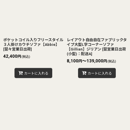
並び順
:
絞り込む
ポケットコイル入りフリースタイル
レイアウト自由自在ファブリックタ
３人掛けカウチソファ【Abbie】
イプ大型L字コーナーソファ
[
翌々営業日出荷
]
【Gillian】ジリアン
[
翌営業日出荷
(小型)：配送A
]
42,400
円
(税込)
8,100
～139,000
円
円
(税込)
カートに入れる
カートに入れる