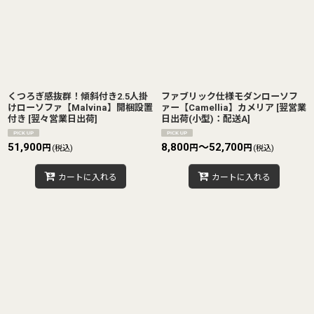
並び順
:
絞り込む
くつろぎ感抜群！傾斜付き2.5人掛
ファブリック仕様モダンローソフ
けローソファ【Malvina】開梱設置
ァー【Camellia】カメリア
[
翌営業
付き
[
翌々営業日出荷
]
日出荷(小型)：配送A
]
51,900
8,800
～52,700
円
円
円
(税込)
(税込)
カートに入れる
カートに入れる