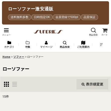
ローソファー激安通販
送料無料多数
日時指定OK
会員登録で500pt
品質保証
メニュー
商品検索
カート
カテゴリ
特集
マイページ
商品検索
ご利用案内
Home
>
ソファー
>
ローソファー
ローソファー
表示順変更
閉じる
15
件
表示数
: