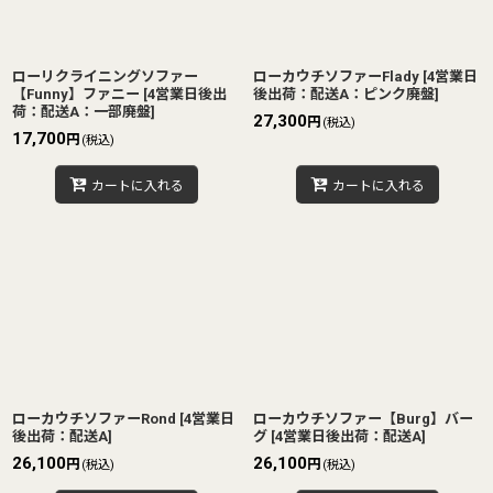
ローリクライニングソファー
ローカウチソファーFlady
[
4営業日
【Funny】ファニー
[
4営業日後出
後出荷：配送A：ピンク廃盤
]
荷：配送A：一部廃盤
]
27,300
円
(税込)
17,700
円
(税込)
カートに入れる
カートに入れる
ローカウチソファーRond
[
4営業日
ローカウチソファー【Burg】バー
後出荷：配送A
]
グ
[
4営業日後出荷：配送A
]
26,100
26,100
円
円
(税込)
(税込)