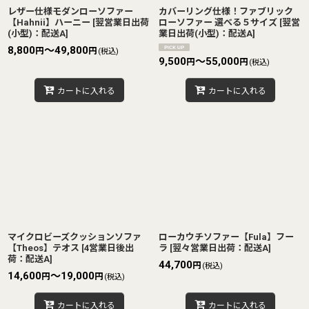
レザー仕様モダンローソファー
カバーリング仕様！ファブリック
【Hahnii】ハーニー
[
翌営業日出荷
ローソファー 選べる５サイズ
[
翌営
(小型)：配送A
]
業日出荷(小型)：配送A
]
8,800
～49,800
円
円
(税込)
9,500
～55,000
円
円
(税込)
カートに入れる
カートに入れる
マイクロビーズクッションソファ
ローカウチソファー【Fula】フー
【Theos】テオス
[
4営業日後出
ラ
[
翌々営業日出荷：配送A
]
荷：配送A
]
44,700
円
(税込)
14,600
～19,000
円
円
(税込)
カートに入れる
カートに入れる