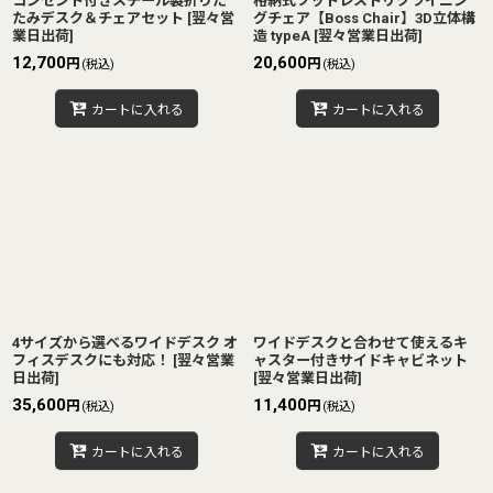
コンセント付きスチール製折りた
格納式フットレストリクライニン
たみデスク＆チェアセット
[
翌々営
グチェア【Boss Chair】3D立体構
業日出荷
]
造 typeA
[
翌々営業日出荷
]
12,700
20,600
円
円
(税込)
(税込)
カートに入れる
カートに入れる
4サイズから選べるワイドデスク オ
ワイドデスクと合わせて使えるキ
フィスデスクにも対応！
[
翌々営業
ャスター付きサイドキャビネット
日出荷
]
[
翌々営業日出荷
]
35,600
11,400
円
円
(税込)
(税込)
カートに入れる
カートに入れる