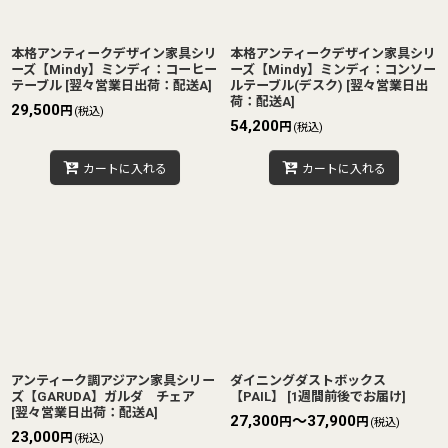
本格アンティークデザイン家具シリ
本格アンティークデザイン家具シリ
ーズ【Mindy】ミンディ：コーヒー
ーズ【Mindy】ミンディ：コンソー
テーブル
[
翌々営業日出荷：配送A
]
ルテーブル(デスク)
[
翌々営業日出
荷：配送A
]
29,500
円
(税込)
54,200
円
(税込)
カートに入れる
カートに入れる
アンティーク調アジアン家具シリー
ダイニングダストボックス
ズ【GARUDA】ガルダ チェア
【PAIL】
[
1週間前後でお届け
]
[
翌々営業日出荷：配送A
]
27,300
～37,900
円
円
(税込)
23,000
円
(税込)