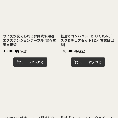
並び順
:
絞り込む
サイズが変えられる昇降式多用途
軽量でコンパクト！折りたたみデ
エクステンションテーブル
[
翌々営
スク＆チェアセット
[
翌々営業日出
業日出荷
]
荷
]
30,800
12,500
円
円
(税込)
(税込)
カートに入れる
カートに入れる