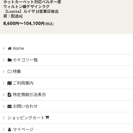
ホットカーペット対応ベルギー産
ウィルトン織デザインラグ
【Louisa】ルイザ
[
4営業日後出
荷：配送A
]
8,600
～104,100
円
円
(税込)
Home
カテゴリ一覧
特集
ご利用案内
特定商取引法表示
お問い合わせ
ショッピングカート
マイページ