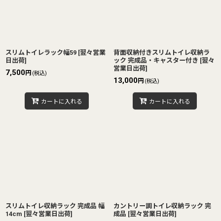
スリムトイレラック幅59
[
翌々営業
背面収納付きスリムトイレ収納ラ
日出荷
]
ック 完成品・キャスター付き
[
翌々
営業日出荷
]
7,500
円
(税込)
13,000
円
(税込)
カートに入れる
カートに入れる
スリムトイレ収納ラック 完成品 幅
カントリー調トイレ収納ラック 完
14cm
[
翌々営業日出荷
]
成品
[
翌々営業日出荷
]