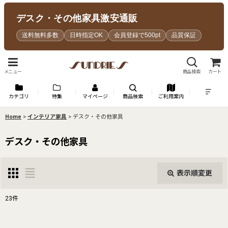
デスク・その他家具激安通販
送料無料多数
日時指定OK
会員登録で500pt
品質保証
メニュー
商品検索
カート
カテゴリ
特集
マイページ
商品検索
ご利用案内
Home
>
インテリア家具
>
デスク・その他家具
デスク・その他家具
表示順変更
閉じる
23
件
表示数
: