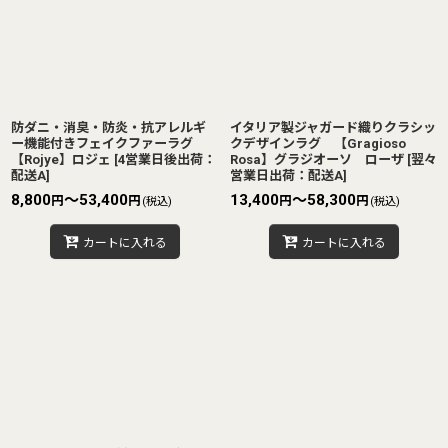
防ダニ・消臭・防炎・抗アレルギ
イタリア製ジャガード織りクラシッ
ー機能付きフェイクファーラグ
クデザインラグ 【Gragioso
【Rojye】ロジェ
[
4営業日後出荷：
Rosa】グラジオーソ ローザ
[
翌々
配送A
]
営業日出荷：配送A
]
8,800
～53,400
13,400
～58,300
円
円
円
円
(税込)
(税込)
カートに入れる
カートに入れる