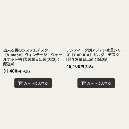
出来る男のシステムデスク
アンティーク調アジアン家具シリー
【Vintage】ヴィンテージ ウォー
ズ【GARUDA】ガルダ デスク
ルナット柄
[
翌営業日出荷(大型)：
[
翌々営業日出荷：配送A
]
配送A
]
48,100
円
(税込)
31,400
円
(税込)
カートに入れる
カートに入れる