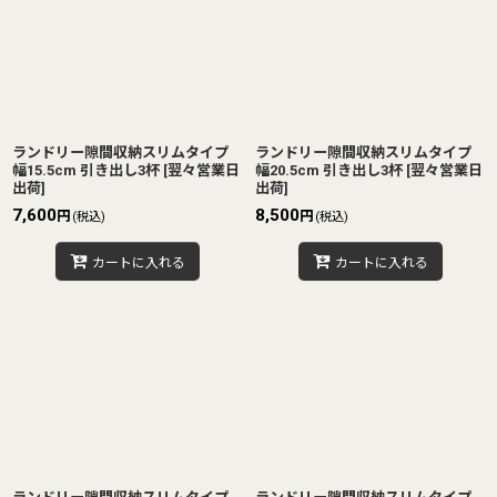
並び順
:
絞り込む
ランドリー隙間収納スリムタイプ
ランドリー隙間収納スリムタイプ
幅15.5cm 引き出し3杯
[
翌々営業日
幅20.5cm 引き出し3杯
[
翌々営業日
出荷
]
出荷
]
7,600
8,500
円
円
(税込)
(税込)
カートに入れる
カートに入れる