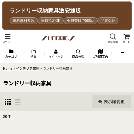
ランドリー収納家具激安通販
送料無料多数
日時指定OK
会員登録で500pt
品質保証
メニュー
商品検索
カート
カテゴリ
特集
マイページ
商品検索
ご利用案内
Home
>
インテリア家具
>
ランドリー収納家具
ランドリー収納家具
表示順変更
閉じる
20
件
表示数
: