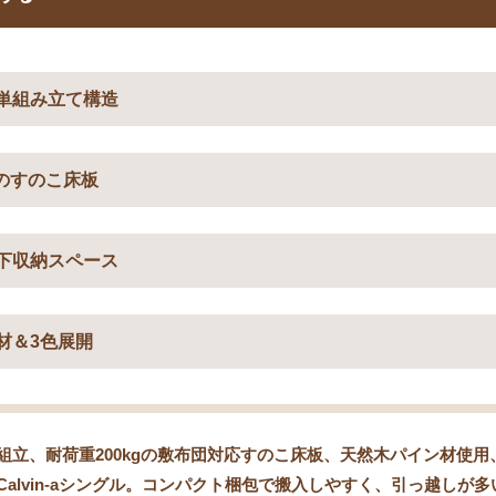
単組み立て構造
gのすのこ床板
下収納スペース
材＆3色展開
組立、耐荷重200kgの敷布団対応すのこ床板、天然木パイン材使用
Calvin-aシングル。コンパクト梱包で搬入しやすく、引っ越しが