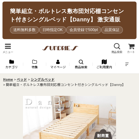
簡単組立・ボルトレス敷布団対応棚コンセン
ト付きシングルベッド【Danny】 激安通販
送料無料多数
日時指定OK
会員登録で500pt
品質保証
メニュー
商品検索
カート
カテゴリ
特集
マイページ
商品検索
ご利用案内
Home
>
ベッド
>
シングルベッド
>
簡単組立・ボルトレス敷布団対応棚コンセント付きシングルベッド【Danny】