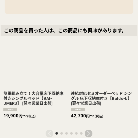
この商品を買った人は、この商品にも興味があります。
簡単組み立て！大容量床下収納庫
連結対応セミオーダーベッド シン
付きシングルベッド【BAI-
グル 床下収納庫付き【Baldo-b】
UMERU】
[
翌々営業日出荷
]
[
翌々営業日出荷
]
19,900
～
42,700
～
円
円
(税込)
(税込)