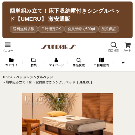
簡単組み立て！床下収納庫付きシングルベッ
ド【UMERU】 激安通販
送料無料多数
日時指定OK
会員登録で500pt
品質保証
メニュー
商品検索
カート
カテゴリ
特集
マイページ
商品検索
ご利用案内
Home
>
ベッド
>
シングルベッド
>
簡単組み立て！床下収納庫付きシングルベッド【UMERU】