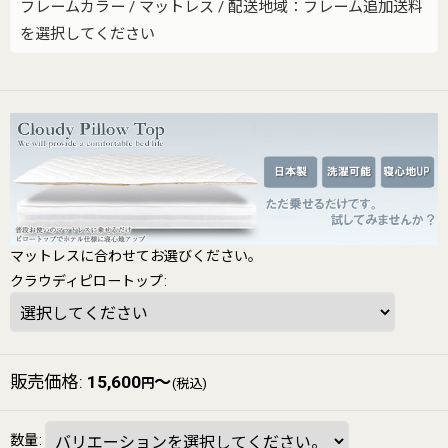
フレームカラー
/
マットレス
/
配送地域：フレーム追加送料
を選択してください
マットレスに合わせてお選びください。
クラウディピロートップ
:
販売価格
:
15,600
～
円
(税込)
数量
: