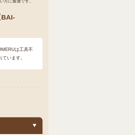
い方に最適です。
AI-
UMERUは工具不
れています。
▼