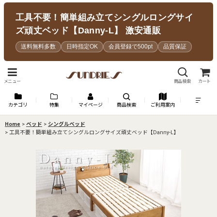
工具不要！簡単組み立てシングルロングサイ
ズ頑丈ベッド【Danny-L】 激安通販
送料無料多数
日時指定OK
会員登録で500pt
品質保証
メニュー
商品検索
カート
カテゴリ
特集
マイページ
商品検索
ご利用案内
Home
>
ベッド
>
シングルベッド
>
工具不要！簡単組み立てシングルロングサイズ頑丈ベッド【Danny-L】