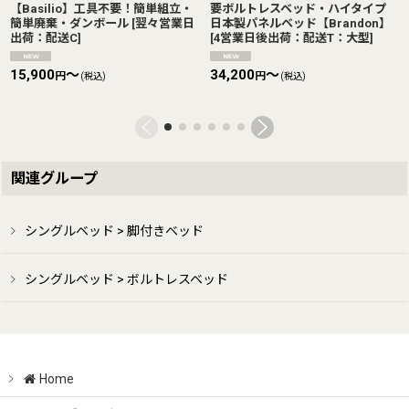
【Basilio】工具不要！簡単組立・
要ボルトレスベッド・ハイタイプ
簡単廃棄・ダンボール
[
翌々営業日
日本製パネルベッド【Brandon】
出荷：配送C
]
[
4営業日後出荷：配送T：大型
]
15,900
～
34,200
～
円
円
(税込)
(税込)
関連グループ
シングルベッド > 脚付きベッド
シングルベッド > ボルトレスベッド
Home