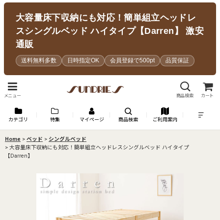
大容量床下収納にも対応！簡単組立ヘッドレ
スシングルベッド ハイタイプ【Darren】 激安
通販
送料無料多数
日時指定OK
会員登録で500pt
品質保証
メニュー
商品検索
カート
カテゴリ
特集
マイページ
商品検索
ご利用案内
Home
>
ベッド
>
シングルベッド
>
大容量床下収納にも対応！簡単組立ヘッドレスシングルベッド ハイタイプ
【Darren】